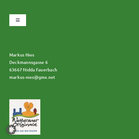
umschalten
Datenschutz
Navigation
umschalten
Impressum
Allgemeine Geschäftsbedingungen
Über uns
Markus Nies
Zahlungsweisen
Deckmannsgasse 6
63667 Nidda Fauerbach
markus-nies@gmx.net
Widerruf
Versand & Lieferung