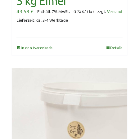
5 kg Eimer
43,58
€
Enthält 7% MwSt.
zzgl.
Versand
(
8,72
€
/ 1 kg)
Lieferzeit: ca. 3-4 Werktage
In den Warenkorb
Details