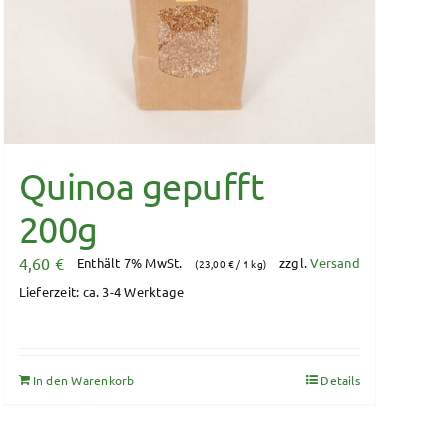
Quinoa gepufft
200g
4,60
€
Enthält 7% MwSt.
zzgl.
Versand
(
23,00
€
/ 1 kg)
Lieferzeit: ca. 3-4 Werktage
In den Warenkorb
Details