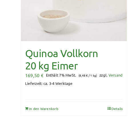
Quinoa Vollkorn
20 kg Eimer
169,50
€
Enthält 7% MwSt.
zzgl.
Versand
(
8,48
€
/ 1 kg)
Lieferzeit: ca. 3-4 Werktage
In den Warenkorb
Details