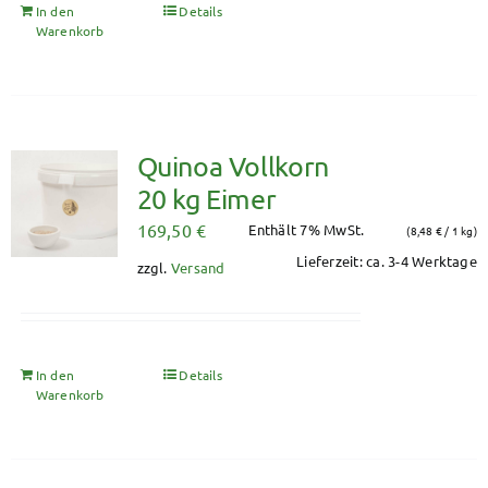
In den
Details
Warenkorb
Quinoa Vollkorn
20 kg Eimer
169,50
€
Enthält 7% MwSt.
(
8,48
€
/ 1 kg)
Lieferzeit: ca. 3-4 Werktage
zzgl.
Versand
In den
Details
Warenkorb