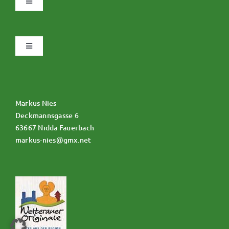
Navigation
umschalten
Datenschutz
Navigation
umschalten
Impressum
Allgemeine Geschäftsbedingungen
Über uns
Markus Nies
Zahlungsweisen
Deckmannsgasse 6
63667 Nidda Fauerbach
markus-nies@gmx.net
Widerruf
Versand & Lieferung