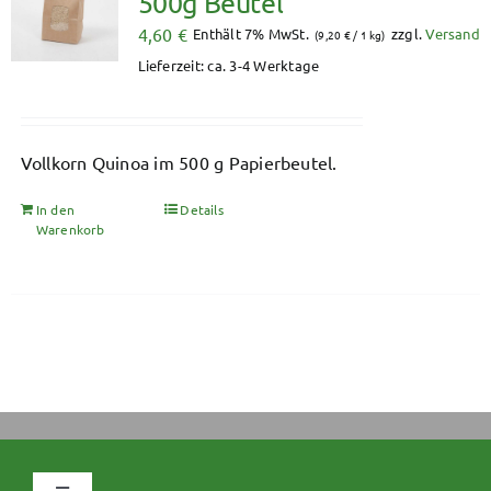
500g Beutel
4,60
€
Enthält 7% MwSt.
zzgl.
Versand
(
9,20
€
/ 1 kg)
Lieferzeit: ca. 3-4 Werktage
Vollkorn Quinoa im 500 g Papierbeutel.
In den
Details
Warenkorb