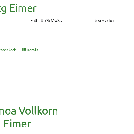
kg Eimer
Enthält 7% MwSt.
(
8,56
€
/ 1 kg)
Warenkorb
Details
noa Vollkorn
g Eimer