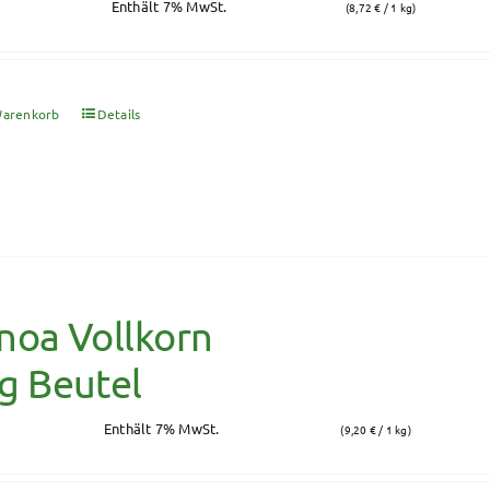
Enthält 7% MwSt.
(
8,72
€
/ 1 kg)
Warenkorb
Details
noa Vollkorn
g Beutel
Enthält 7% MwSt.
(
9,20
€
/ 1 kg)