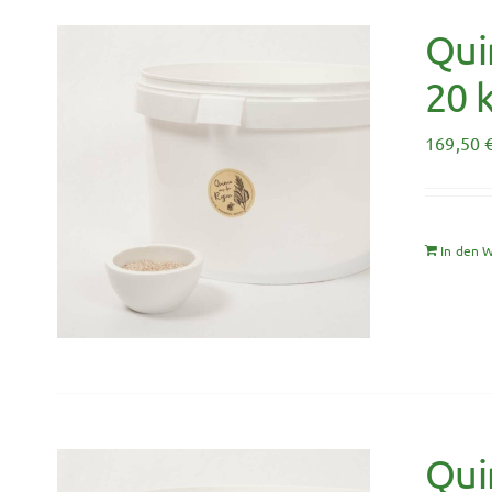
Qui
20 
169,50
In den 
Qui