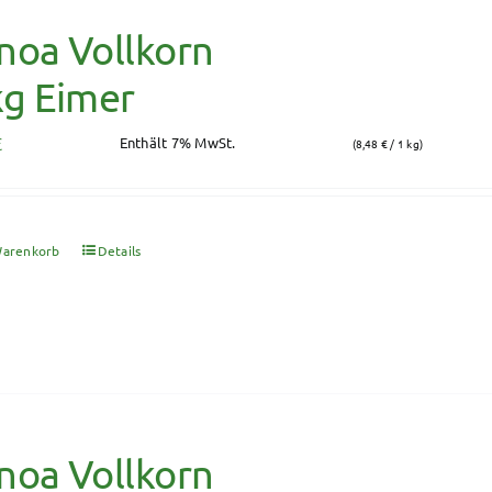
noa Vollkorn
kg Eimer
€
Enthält 7% MwSt.
(
8,48
€
/ 1 kg)
Warenkorb
Details
noa Vollkorn