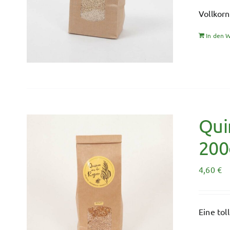
Vollkorn
In den 
Qui
200
4,60
€
Eine to