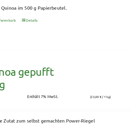
 Quinoa im 500 g Papierbeutel.
Warenkorb
Details
noa gepufft
g
Enthält 7% MwSt.
(
23,00
€
/ 1 kg)
lle Zutat zum selbst gemachten Power-Riegel