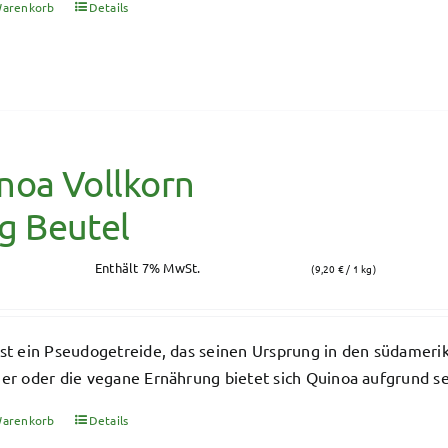
Warenkorb
Details
noa Vollkorn
g Beutel
Enthält 7% MwSt.
(
9,20
€
/ 1 kg)
st ein Pseudogetreide, das seinen Ursprung in den südamerik
er oder die vegane Ernährung bietet sich Quinoa aufgrund s
Warenkorb
Details