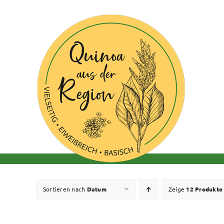
Zum
Inhalt
springen
Sortieren nach
Datum
Zeige
12 Produkte