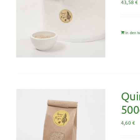
43,58
€
In den 
Qui
500
4,60
€