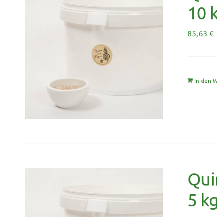
10 
85,63
€
In den 
Qui
5 k