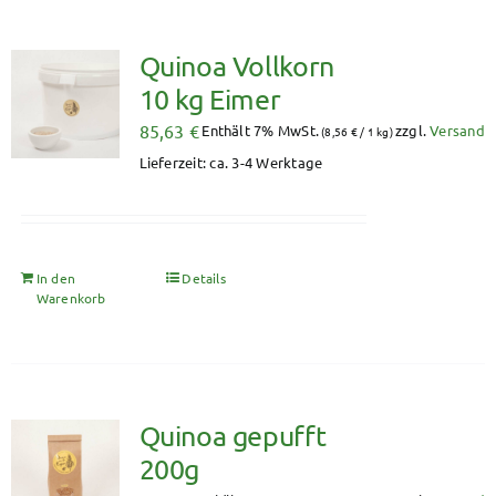
Quinoa Vollkorn
10 kg Eimer
85,63
€
Enthält 7% MwSt.
zzgl.
Versand
(
8,56
€
/ 1 kg)
Lieferzeit: ca. 3-4 Werktage
In den
Details
Warenkorb
Quinoa gepufft
200g