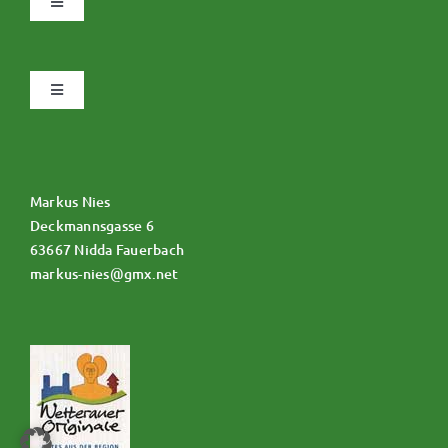
Navigation
umschalten
Datenschutz
Navigation
umschalten
Impressum
Allgemeine Geschäftsbedingungen
Über uns
Markus Nies
Zahlungsweisen
Deckmannsgasse 6
63667 Nidda Fauerbach
markus-nies@gmx.net
Widerruf
Versand & Lieferung