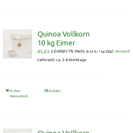
Quinoa Vollkorn
10 kg Eimer
85,63
€
Enthält 7% MwSt.
zzgl.
Versand
(
8,56
€
/ 1 kg)
Lieferzeit: ca. 3-4 Werktage
In den
Details
Warenkorb
Quinoa Vollkorn