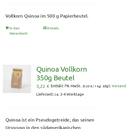
Vollkorn Quinoa im 500 g Papierbeutel.
In den
Details
Warenkorb
Quinoa Vollkorn
350g Beutel
3,22
€
Enthält 7% MwSt.
zzgl.
Versand
(
9,20
€
/ 1 kg)
Lieferzeit: ca. 3-4 Werktage
Quinoa ist ein Pseudogetreide, das seinen
Ursprung in den südamerikanischen