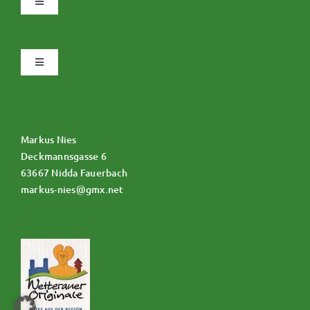
Navigation
umschalten
Datenschutz
Navigation
umschalten
Impressum
Allgemeine Geschäftsbedingungen
Über uns
Markus Nies
Zahlungsweisen
Deckmannsgasse 6
63667 Nidda Fauerbach
markus-nies@gmx.net
Widerruf
Versand & Lieferung